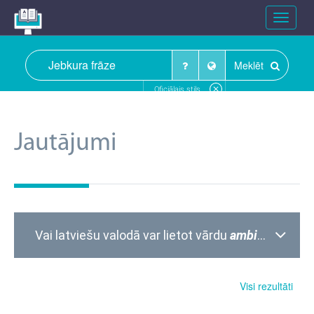
Toggle
navigat
Meklēt
Oficiālais stils
Jautājumi
Vai latviešu valodā var lietot vārdu
ambiciozums
?
Visi rezultāti