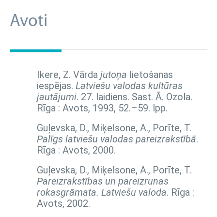
Avoti
Ikere, Z. Vārda
jutoņa
lietošanas
iespējas.
Latviešu valodas kultūras
jautājumi
. 27. laidiens. Sast. Ā. Ozola.
Rīga : Avots, 1993,
52.–59. lpp.
Guļevska, D., Miķelsone, A., Porīte, T.
Palīgs latviešu valodas pareizrakstībā
.
Rīga : Avots, 2000.
Guļevska, D., Miķelsone, A., Porīte, T.
Pareizrakstības un pareizrunas
rokasgrāmata. Latviešu valoda
. Rīga :
Avots, 2002.