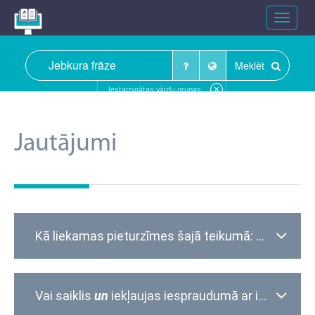
Toggle
navigat
Meklēt
Iestarpinātas vārdu grupas
Jautājumi
Kā liekamas pieturzīmes šajā teikumā:
Visi mani 
Vai saiklis
un
iekļaujas iespraudumā ar ievadītājvārdu