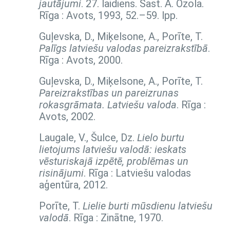
jautājumi
. 27. laidiens. Sast. Ā. Ozola.
Rīga : Avots, 1993,
52.–59. lpp.
Guļevska, D., Miķelsone, A., Porīte, T.
Palīgs latviešu valodas pareizrakstībā
.
Rīga : Avots, 2000.
Guļevska, D., Miķelsone, A., Porīte, T.
Pareizrakstības un pareizrunas
rokasgrāmata. Latviešu valoda
. Rīga :
Avots, 2002.
Laugale, V., Šulce, Dz.
Lielo burtu
lietojums latviešu valodā: ieskats
vēsturiskajā izpētē, problēmas un
risinājumi
. Rīga : Latviešu valodas
aģentūra, 2012.
Porīte, T.
Lielie burti mūsdienu latviešu
valodā
. Rīga : Zinātne, 1970.