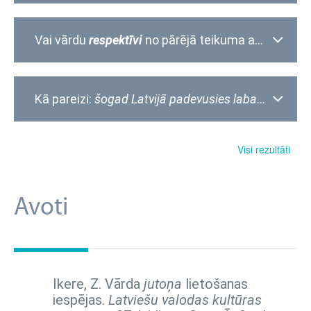
Vai vārdu
respektīvi
no pārējā teikuma atdala ar komatiem?
Kā pareizi:
šogad Latvijā padevusies laba graudu,
t
Visi rezultāti
Avoti
Ikere, Z. Vārda
jutoņa
lietošanas
iespējas.
Latviešu valodas kultūras