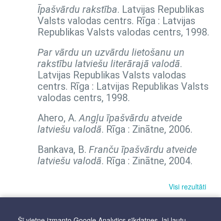
Īpašvārdu rakstība
. Latvijas Republikas
Valsts valodas centrs. Rīga : Latvijas
Republikas Valsts valodas centrs, 1998.
Par vārdu un uzvārdu lietošanu un
rakstību latviešu literārajā valodā
.
Latvijas Republikas Valsts valodas
centrs. Rīga : Latvijas Republikas Valsts
valodas centrs, 1998.
Ahero, A.
Angļu īpašvārdu atveide
latviešu valodā
. Rīga : Zinātne, 2006.
Bankava, B.
Franču īpašvārdu atveide
latviešu valodā
. Rīga : Zinātne, 2004.
Visi rezultāti
Šī vietne izmanto Google Analytics sīkdatnes, lai ļautu