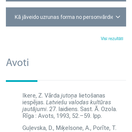
Paldies par jaukajām pusdienām!
Kā jāveido uzrunas forma no personvārdiem
Gints
Visi rezultāti
Avoti
Ikere, Z. Vārda
jutoņa
lietošanas
iespējas.
Latviešu valodas kultūras
jautājumi
. 27. laidiens. Sast. Ā. Ozola.
Rīga : Avots, 1993,
52.–59. lpp.
Guļevska, D., Miķelsone, A., Porīte, T.