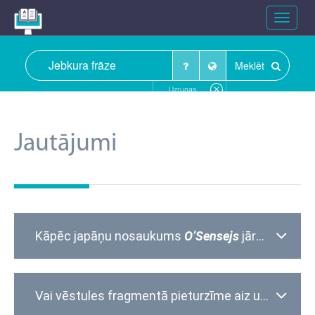
Toggle
navigat
Meklēt
Uzrunas
Jautājumi
Kāpēc japāņu nosaukums
O’Sensejs
jāraksta ar lielajiem sākumburtiem?
Vai vēstules fragmentā pieturzīme aiz uzrunas lietota korekti?
Sveika, Ieva
,