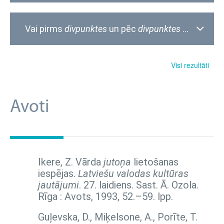
Vai pirms
divpunktes
un pēc
divpunktes
vajadzīga
Visi rezultāti
Avoti
Ikere, Z. Vārda
jutoņa
lietošanas
iespējas.
Latviešu valodas kultūras
jautājumi
. 27. laidiens. Sast. Ā. Ozola.
Rīga : Avots, 1993,
52.–59. lpp.
Guļevska, D., Miķelsone, A., Porīte, T.