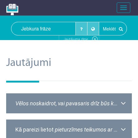
Toggle
navigat
Meklēt
Jautājuma zīme
Jautājumi
Vēlos noskaidrot, vai pavasaris drīz būs klāt
?
– Vai
Kā pareizi lietot
pieturzīmes
teikumos ar īpašu emocionālu