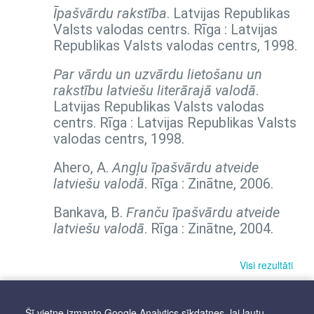
Īpašvārdu rakstība
. Latvijas Republikas
Valsts valodas centrs. Rīga : Latvijas
Republikas Valsts valodas centrs, 1998.
Par vārdu un uzvārdu lietošanu un
rakstību latviešu literārajā valodā
.
Latvijas Republikas Valsts valodas
centrs. Rīga : Latvijas Republikas Valsts
valodas centrs, 1998.
Ahero, A.
Angļu īpašvārdu atveide
latviešu valodā
. Rīga : Zinātne, 2006.
Bankava, B.
Franču īpašvārdu atveide
latviešu valodā
. Rīga : Zinātne, 2004.
Visi rezultāti
Šī vietne izmanto Google Analytics sīkdatnes, lai ļautu