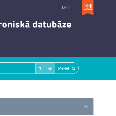
LV
EN
troniskā datubāze
Meklēt