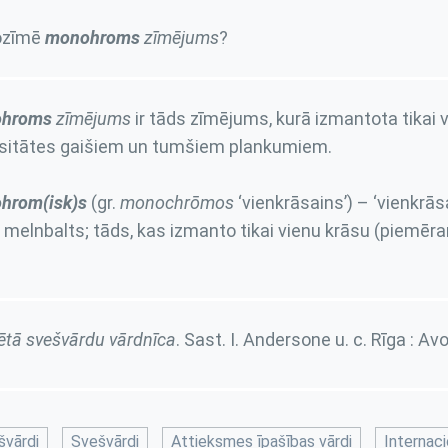
ozīmē
monohroms
zīmējums
?
hroms
zīmējums
ir tāds zīmējums, kurā izmantota tikai 
nsitātes gaišiem un tumšiem plankumiem.
hrom(isk)s
(gr.
monochrōmos
‘vienkrāsains’) – ‘vienkrāsa
r melnbalts; tāds, kas izmanto tikai vienu krāsu (piemē
rētā svešvārdu vārdnīca
. Sast. I. Andersone u. c. Rīga : Av
švārdi
Svešvārdi
Attieksmes īpašības vārdi
Internaci