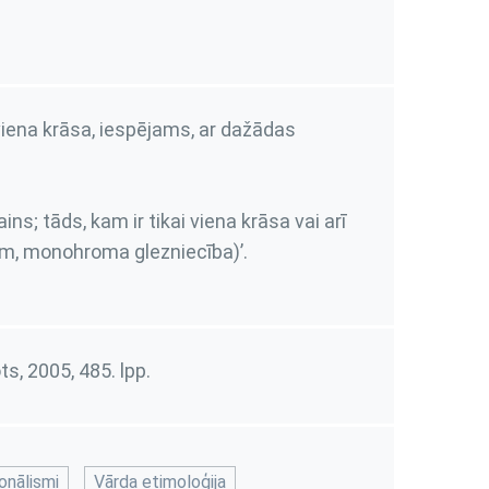
viena krāsa, iespējams, ar dažādas
ins; tāds, kam ir tikai viena krāsa vai arī
ram, monohroma glezniecība)’.
ots, 2005,
485. lpp.
onālismi
Vārda etimoloģija