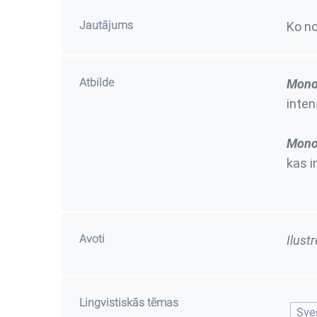
Jautājums
Ko n
Atbilde
Mono
inte
Mono
kas i
Avoti
Ilust
Lingvistiskās tēmas
Sve