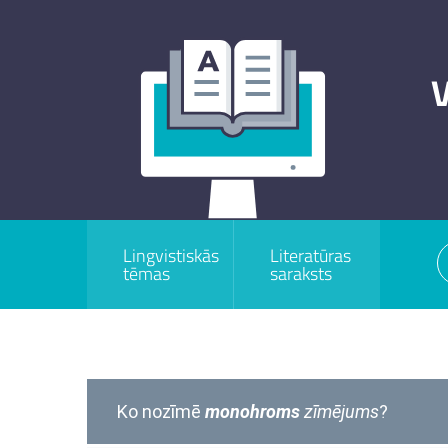
V
Lingvistiskās
Literatūras
tēmas
saraksts
Ko nozīmē
monohroms
zīmējums
?