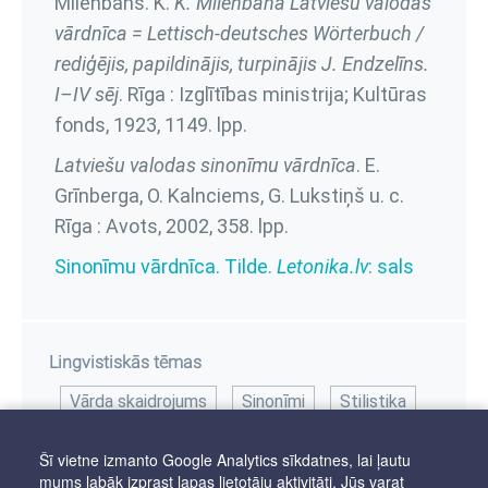
Mīlenbahs. K.
K. Mīlenbaha Latviešu valodas
vārdnīca = Lettisch-deutsches Wörterbuch /
rediģējis, papildinājis, turpinājis J. Endzelīns.
I–IV sēj
. Rīga : Izglītības ministrija; Kultūras
fonds, 1923,
1149. lpp.
Latviešu valodas sinonīmu vārdnīca
. E.
Grīnberga, O. Kalnciems, G. Lukstiņš u. c.
Rīga : Avots, 2002,
358. lpp.
Sinonīmu vārdnīca. Tilde.
Letonika.lv
: sals
Lingvistiskās tēmas
Vārda skaidrojums
Sinonīmi
Stilistika
Šī vietne izmanto Google Analytics sīkdatnes, lai ļautu
mums labāk izprast lapas lietotāju aktivitāti. Jūs varat