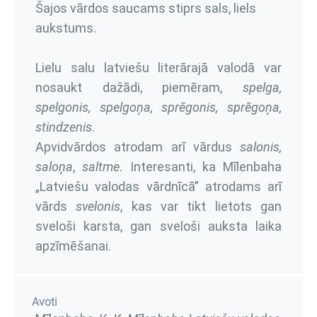
Šajos vārdos saucams stiprs sals, liels
aukstums.
Lielu salu latviešu literārajā valodā var
nosaukt dažādi, piemēram,
spelga,
spelgonis, spelgoņa, sprēgonis, sprēgoņa,
stindzenis
.
Apvidvārdos atrodam arī vārdus
salonis,
saloņa
,
saltme
. Interesanti, ka Mīlenbaha
„Latviešu valodas vārdnīcā” atrodams arī
vārds
svelonis
, kas var tikt lietots gan
sveloši karsta, gan sveloši auksta laika
apzīmēšanai.
Avoti