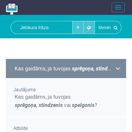
Toggle
navigat
Meklēt
Kas gaidāms, ja tuvojas
sprēgoņa,
stindzenis
vai
s
Jautājums
Kas gaidāms, ja tuvojas
sprēgoņa,
stindzenis
vai
spelgonis
?
Atbilde