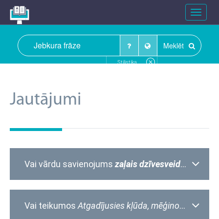
Toggle
navigat
Meklēt
Stilistika
Jautājumi
Vai vārdu savienojums
zaļais dzīvesveids
rakstāms
Vai teikumos
Atgadījusies kļūda, mēģinot atslēgt glabātavu