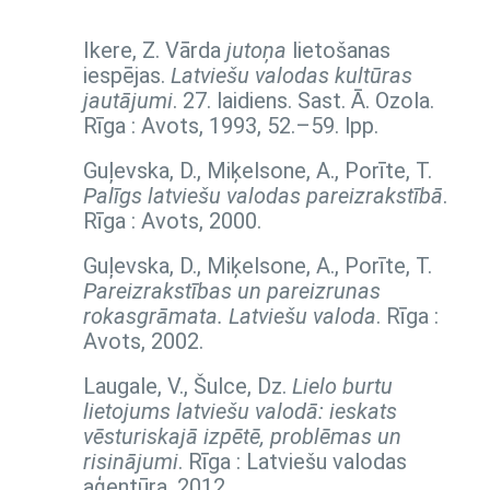
Ikere, Z. Vārda
jutoņa
lietošanas
iespējas.
Latviešu valodas kultūras
jautājumi
. 27. laidiens. Sast. Ā. Ozola.
Rīga : Avots, 1993,
52.–59. lpp.
Guļevska, D., Miķelsone, A., Porīte, T.
Palīgs latviešu valodas pareizrakstībā
.
Rīga : Avots, 2000.
Guļevska, D., Miķelsone, A., Porīte, T.
Pareizrakstības un pareizrunas
rokasgrāmata. Latviešu valoda
. Rīga :
Avots, 2002.
Laugale, V., Šulce, Dz.
Lielo burtu
lietojums latviešu valodā: ieskats
vēsturiskajā izpētē, problēmas un
risinājumi
. Rīga : Latviešu valodas
aģentūra, 2012.