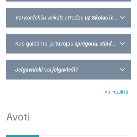
Vai konfekšu veikals atrodas
uz Skolas ielas
vai
Sko
Kas gaidāms, ja tuvojas
sprēgoņa,
stindzenis
vai
s
Jelgavnieki
vai
jelgavieši
?
Visi rezultāti
Avoti