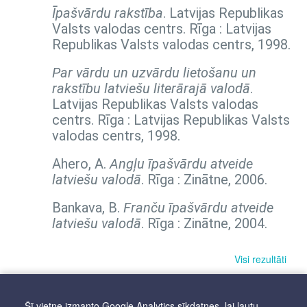
Īpašvārdu rakstība
. Latvijas Republikas
Valsts valodas centrs. Rīga : Latvijas
Republikas Valsts valodas centrs, 1998.
Par vārdu un uzvārdu lietošanu un
rakstību latviešu literārajā valodā
.
Latvijas Republikas Valsts valodas
centrs. Rīga : Latvijas Republikas Valsts
valodas centrs, 1998.
Ahero, A.
Angļu īpašvārdu atveide
latviešu valodā
. Rīga : Zinātne, 2006.
Bankava, B.
Franču īpašvārdu atveide
latviešu valodā
. Rīga : Zinātne, 2004.
Visi rezultāti
Šī vietne izmanto Google Analytics sīkdatnes, lai ļautu