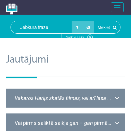
Toggle
navigat
Meklēt
Saliktie saikļi
Jautājumi
Vakaros Harijs skatās filmas, vai arī lasa romānus
.
Vai pirms saliktā saikļa
gan – gan
pirmās daļas, ja tā ievada divdabja teicienu, jāliek komats?