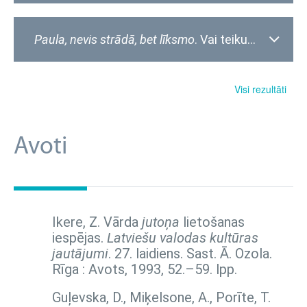
Paula, nevis strādā, bet līksmo
. Vai teikumā komats lietots pareizi?
Visi rezultāti
Avoti
Ikere, Z. Vārda
jutoņa
lietošanas
iespējas.
Latviešu valodas kultūras
jautājumi
. 27. laidiens. Sast. Ā. Ozola.
Rīga : Avots, 1993,
52.–59. lpp.
Guļevska, D., Miķelsone, A., Porīte, T.