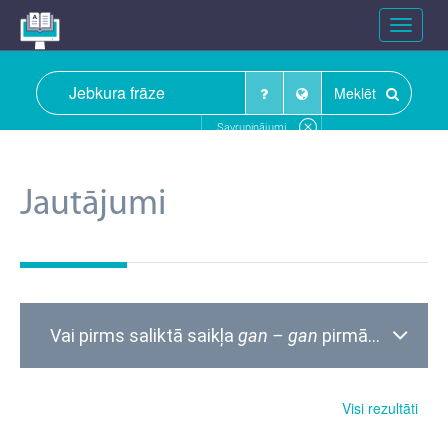
Toggle
navigat
Meklēt
Savrupinājumi
Jautājumi
Vai pirms saliktā saikļa
gan – gan
pirmās daļas, ja tā ievada divdabja teicienu, jāliek komats?
Visi rezultāti