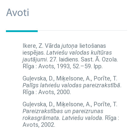
Avoti
Ikere, Z. Vārda
jutoņa
lietošanas
iespējas.
Latviešu valodas kultūras
jautājumi
. 27. laidiens. Sast. Ā. Ozola.
Rīga : Avots, 1993,
52.–59. lpp.
Guļevska, D., Miķelsone, A., Porīte, T.
Palīgs latviešu valodas pareizrakstībā
.
Rīga : Avots, 2000.
Guļevska, D., Miķelsone, A., Porīte, T.
Pareizrakstības un pareizrunas
rokasgrāmata. Latviešu valoda
. Rīga :
Avots, 2002.