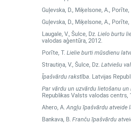
Guļevska, D., Miķelsone, A., Porīte,
Guļevska, D., Miķelsone, A., Porīte,
Laugale, V., Šulce, Dz.
Lielo burtu l
valodas aģentūra, 2012.
Porīte, T.
Lielie burti mūsdienu lat
Strautiņa, V., Šulce, Dz.
Latviešu va
Īpašvārdu rakstība
. Latvijas Repub
Par vārdu un uzvārdu lietošanu un r
Republikas Valsts valodas centrs, 
Ahero, A.
Angļu īpašvārdu atveide l
Bankava, B.
Franču īpašvārdu atvei