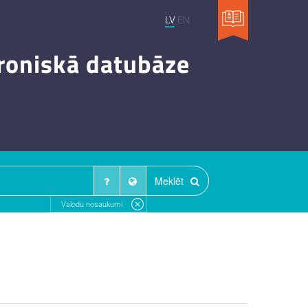
LV
EN
troniskā datubāze
Meklēt
Valodu nosaukumi