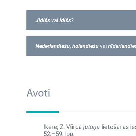
Jidišs
vai
idišs
?
Nederlandiešu, holandiešu
vai
nīderlandi
Avoti
Ikere, Z. Vārda
jutoņa
lietošanas ie
52.–59. lpp.