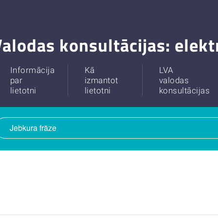
alodas konsultācijas: elek
Informācija
Kā
LVA
par
izmantot
valodas
lietotni
lietotni
konsultācijas