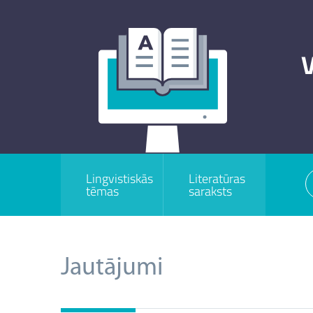
V
Lingvistiskās
Literatūras
tēmas
saraksts
Jautājumi