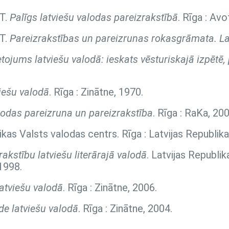
 T.
Palīgs latviešu valodas pareizrakstībā
. Rīga : Avo
 T.
Pareizrakstības un pareizrunas rokasgrāmata. La
ietojums latviešu valodā: ieskats vēsturiskajā izpētē
viešu valodā
. Rīga : Zinātne, 1970.
lodas pareizruna un pareizrakstība
. Rīga : RaKa, 200
likas Valsts valodas centrs. Rīga : Latvijas Republik
akstību latviešu literārajā valodā
. Latvijas Republik
1998.
atviešu valodā
. Rīga : Zinātne, 2006.
de latviešu valodā
. Rīga : Zinātne, 2004.