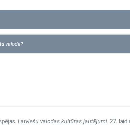
ešu
valoda
?
spējas.
Latviešu valodas kultūras jautājumi
. 27. lai